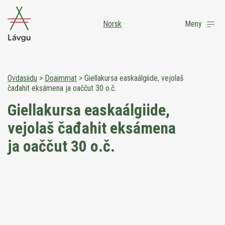
Norsk
Meny
Ovdasiidu
>
Doaimmat
>
Giellakursa easkaálgiide, vejolaš
čađahit eksámena ja oaččut 30 o.č.
Giellakursa easkaálgiide,
vejolaš čađahit eksámena
ja oaččut 30 o.č.