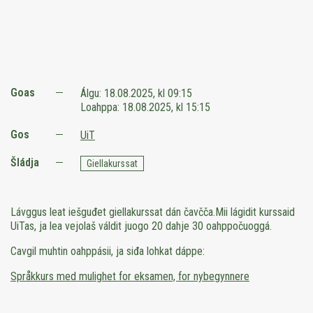
Goas
Álgu:
18.08.2025, kl 09:15
Loahppa:
18.08.2025, kl 15:15
Gos
UiT
Šládja
Giellakurssat
Lávggus leat iešguđet giellakurssat dán čavčča.Mii lágidit kurssaid
UiTas
, ja lea vejolaš váldit juogo 20 dahje 30 oahppočuoggá.
Cavgil muhtin oahppásii, ja siđa lohkat dáppe:
Språkkurs med mulighet for eksamen, for nybegynnere