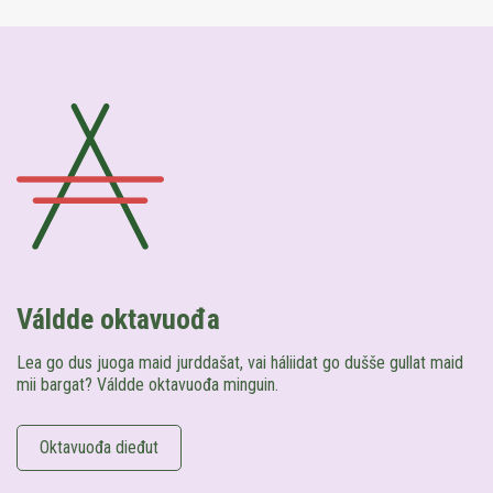
Váldde oktavuođa
Lea go dus juoga maid jurddašat, vai háliidat go dušše gullat maid
mii bargat? Váldde oktavuođa minguin.
Oktavuođa dieđut