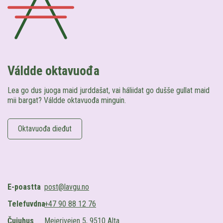
Váldde oktavuođa
Lea go dus juoga maid jurddašat, vai háliidat go dušše gullat maid
mii bargat? Váldde oktavuođa minguin.
Oktavuođa dieđut
E-poastta
post@lavgu.no
Telefuvdna
+47 90 88 12 76
Čujuhus
Meieriveien 5, 9510 Alta