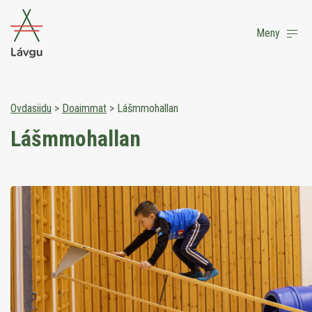
Meny
Ovdasiidu
>
Doaimmat
>
Lášmmohallan
Lášmmohallan