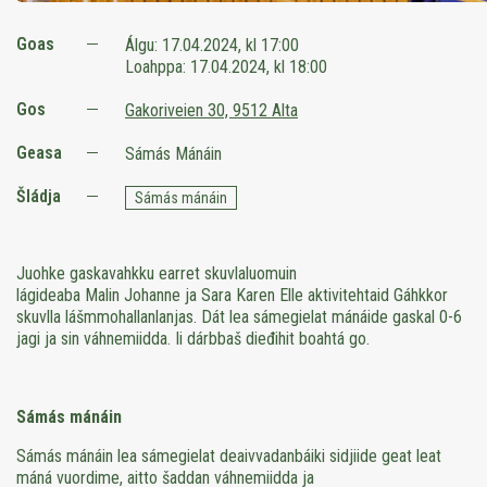
Goas
Álgu:
17.04.2024, kl 17:00
Loahppa:
17.04.2024, kl 18:00
Gos
Gakoriveien 30, 9512 Alta
Geasa
Sámás Mánáin
Šládja
Sámás mánáin
Juohke gaskavahkku earret skuvlaluomuin
lágideaba
Malin
Johanne
ja Sara
Karen
Elle aktivitehtaid Gáhkkor
skuvlla lášmmohallanlanjas. Dát lea sámegielat mánáide gaskal 0-6
jagi ja sin váhnemiidda. Ii dárbbaš dieđihit boahtá go.
Sámás mánáin
Sámás mánáin lea sámegielat deaivvadanbáiki sidjiide geat leat
máná vuordime, aitto šaddan váhnemiidda ja