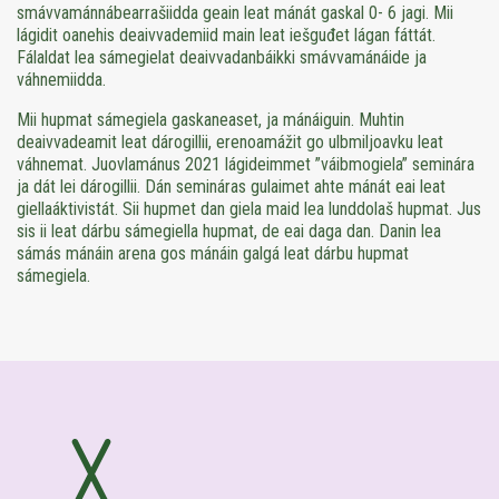
smávvamánnábearrašiidda geain leat mánát gaskal 0- 6 jagi. Mii
lágidit oanehis deaivvademiid main leat iešguđet lágan fáttát.
Fálaldat lea sámegielat deaivvadanbáikki smávvamánáide ja
váhnemiidda.
Mii hupmat sámegiela gaskaneaset, ja mánáiguin. Muhtin
deaivvadeamit leat dárogillii, erenoamážit go ulbmiljoavku leat
váhnemat. Juovlamánus 2021 lágideimmet ”váibmogiela” seminára
ja dát lei dárogillii. Dán semináras gulaimet ahte mánát eai leat
giellaáktivistát. Sii hupmet dan giela maid lea lunddolaš hupmat. Jus
sis ii leat dárbu sámegiella hupmat, de eai daga dan. Danin lea
sámás mánáin arena gos mánáin galgá leat dárbu hupmat
sámegiela.