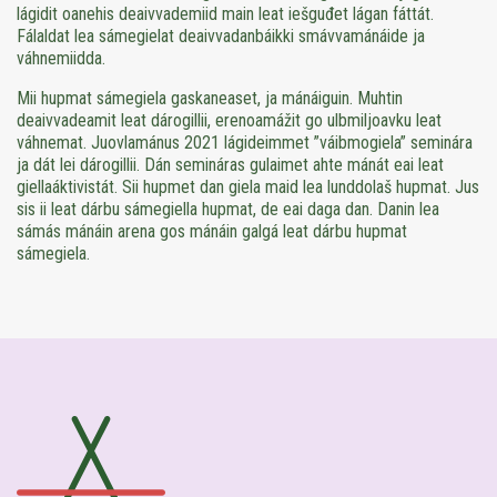
lágidit oanehis deaivvademiid main leat iešguđet lágan fáttát.
Fálaldat lea sámegielat deaivvadanbáikki smávvamánáide ja
váhnemiidda.
Mii hupmat sámegiela gaskaneaset, ja mánáiguin. Muhtin
deaivvadeamit leat dárogillii, erenoamážit go ulbmiljoavku leat
váhnemat. Juovlamánus 2021 lágideimmet ”váibmogiela” seminára
ja dát lei dárogillii. Dán semináras gulaimet ahte mánát eai leat
giellaáktivistát. Sii hupmet dan giela maid lea lunddolaš hupmat. Jus
sis ii leat dárbu sámegiella hupmat, de eai daga dan. Danin lea
sámás mánáin arena gos mánáin galgá leat dárbu hupmat
sámegiela.