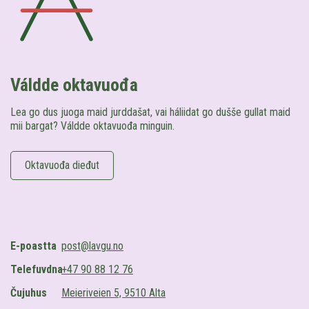
Váldde oktavuođa
Lea go dus juoga maid jurddašat, vai háliidat go dušše gullat maid
mii bargat? Váldde oktavuođa minguin.
Oktavuođa dieđut
E-poastta
post@lavgu.no
Telefuvdna
+47 90 88 12 76
Čujuhus
Meieriveien 5, 9510 Alta