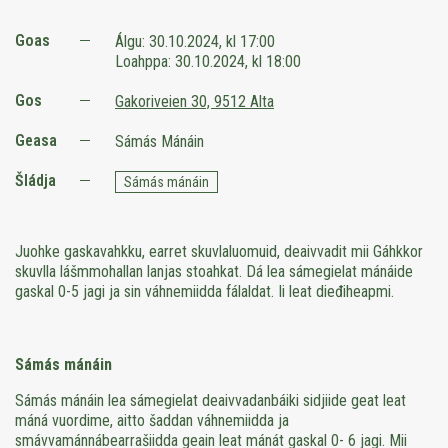
Goas
Álgu:
30.10.2024, kl 17:00
Loahppa:
30.10.2024, kl 18:00
Gos
Gakoriveien 30, 9512 Alta
Geasa
Sámás Mánáin
Šládja
Sámás mánáin
Juohke gaskavahkku, earret skuvlaluomuid, deaivvadit mii Gáhkkor
skuvlla lášmmohallan lanjas stoahkat. Dá lea sámegielat mánáide
gaskal 0-5 jagi ja sin váhnemiidda fálaldat. Ii leat dieđiheapmi.
Sámás mánáin
Sámás mánáin lea sámegielat deaivvadanbáiki sidjiide geat leat
máná vuordime, aitto šaddan váhnemiidda ja
smávvamánnábearrašiidda geain leat mánát gaskal 0- 6 jagi. Mii