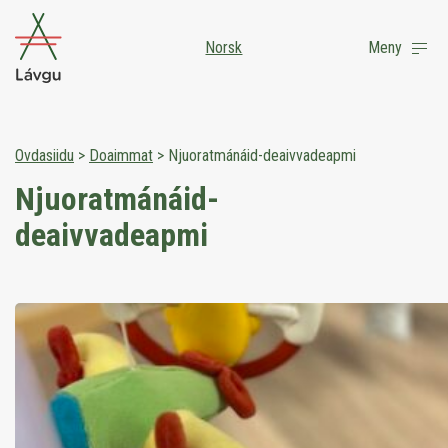
Norsk
Meny
Ovdasiidu
>
Doaimmat
>
Njuoratmánáid-deaivvadeapmi
Njuoratmánáid-
deaivvadeapmi