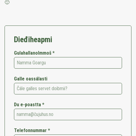
🙂
Dieđiheapmi
Gulahallanolmmoš *
Galle oassálasti
Du e-poastta *
Telefonnummar *