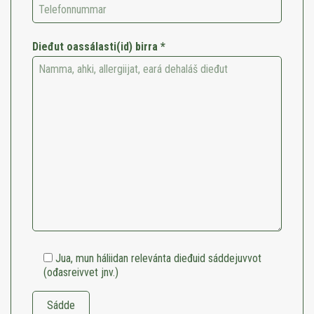
Dieđut oassálasti(id) birra *
Jua, mun háliidan relevánta dieđuid sáddejuvvot
(ođasreivvet jnv.)