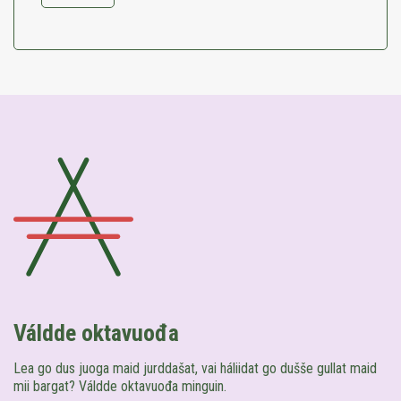
Váldde oktavuođa
Lea go dus juoga maid jurddašat, vai háliidat go dušše gullat maid
mii bargat? Váldde oktavuođa minguin.