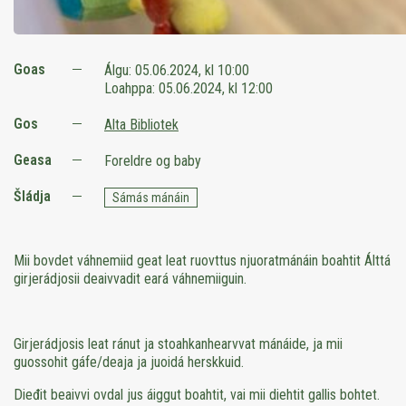
Goas
Álgu:
05.06.2024, kl 10:00
Loahppa:
05.06.2024, kl 12:00
Gos
Alta Bibliotek
Geasa
Foreldre og baby
Šládja
Sámás mánáin
Mii bovdet váhnemiid geat leat ruovttus njuoratmánáin boahtit Álttá
girjerádjosii deaivvadit eará váhnemiiguin.
Girjerádjosis leat ránut ja stoahkanhearvvat mánáide, ja mii
guossohit gáfe/deaja ja juoidá herskkuid.
Dieđit beaivvi ovdal jus áiggut boahtit, vai mii diehtit gallis bohtet.