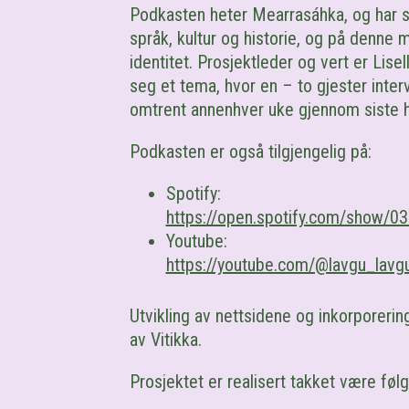
Pod
k
asten
heter
Mearrasáhka
,
og
har 
språk, kultur og historie, og på denne 
identitet.
Prosjektleder og vert
er
Lisel
seg et tema, hvor en – to gjester inte
omtrent annenhver uke gjennom siste h
Podkasten er også tilgjengelig på
:
Spotify:
https://open.spotify.com/show/0
Youtube
:
https://youtube.com/@lavgu_la
Utvikling av nettsidene og inkorporering
av Vitikka.
Prosjektet er realisert takket være føl