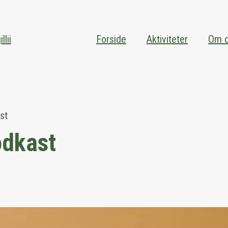
lii
Forside
Aktiviteter
Om 
st
odkast