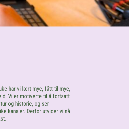
 uke
har vi
lært mye, fått til mye,
eid.
Vi er motiverte til å fortsatt
tur og historie
, og ser
like kanaler
. D
erfor utvider vi nå
ast
.