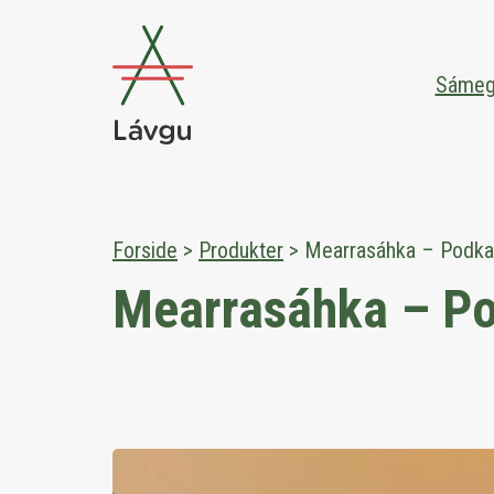
Sámegil
Forside
>
Produkter
>
Mearrasáhka – Podka
Mearrasáhka – P