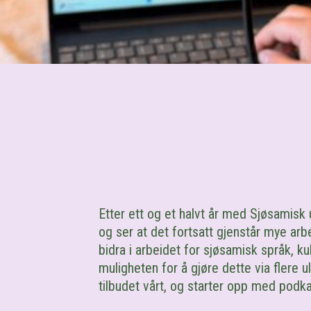
Etter e
t
t og et halvt år med Sjøsamisk
og ser at det fortsatt gjenstår mye arb
bidra
i arbeidet for
sjøsamisk språk, kul
muligheten for å gjøre dette via flere
u
tilbudet vårt, og starter opp med
pod
k