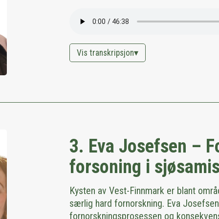
Vis transkripsjon
3. Eva Josefsen – F
forsoning i sjøsami
Kysten av Vest-Finnmark er blant områd
særlig hard fornorskning. Eva Josefsen
fornorskningsprosessen og konsekvenser