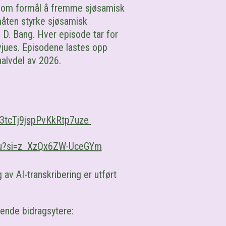
som formål å fremme sjøsamisk
måten styrke sjøsamisk
l
D. Bang.
Hver episode tar for
rvjues. Episodene lastes opp
alvdel av 2026.
33tcTj9jspPvKkRtp7uze
vgu?si=z_XzQx6ZW-UceGYm
 av AI-transkribering er utført
gende bidragsytere: