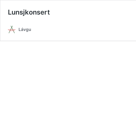
Lunsjkonsert
Lávgu