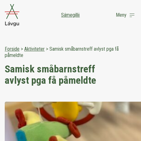
Sámegillii
Meny
Forside
>
Aktiviteter
>
Samisk småbarnstreff avlyst pga få
påmeldte
Samisk småbarnstreff
avlyst pga få påmeldte