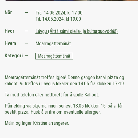
Når
Fra:
14.05.2024, kl 17:00
Til:
14.05.2024, kl 19:00
Hvor
Lávgu (Álttá sámi giella- ja kulturguovddáš)
Hvem
Mearragáttemánát
Kategori
Mearragáttemánát
Mearragáttemánát treffes igjen! Denne gangen har vi pizza og
kahoot. Vi treffes i Lávgus lokaler den 14.05 fra klokken 17-19.
Ta med telefon eller nettbrett for å spille Kahoot.
Påmelding via skjema innen senest 13.05 klokken 15, så vi får
bestilt pizza. Husk å si ifra om eventuelle allergier.
Malin og Inger Kristina arrangerer.