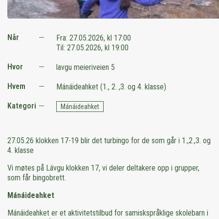
Når
Fra:
27.05.2026, kl 17:00
Til:
27.05.2026, kl 19:00
Hvor
lavgu meieriveien 5
Hvem
Mánáideahket (1., 2. ,3. og 4. klasse)
Kategori
Mánáideahket
27.05.26 klokken 17-19 blir det turbingo for de som går i 1.,2.,3. og
4. klasse
Vi møtes på Lávgu klokken 17, vi deler deltakere opp i grupper,
som får bingobrett.
Mánáideahket
Mánáideahket er et aktivitetstilbud for samiskspråklige skolebarn i