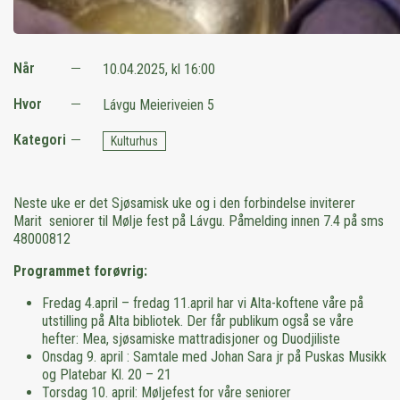
Når
10.04.2025, kl 16:00
Hvor
Lávgu Meieriveien 5
Kategori
Kulturhus
Neste uke er det Sjøsamisk uke og i den forbindelse inviterer
Marit seniorer til Mølje fest på Lávgu. Påmelding innen 7.4 på sms
48000812
Programmet forøvrig:
Fredag 4.april – fredag 11.april har vi Alta-koftene våre på
utstilling på Alta bibliotek. Der får publikum også se våre
hefter: Mea, sjøsamiske mattradisjoner og Duodjiliste
Onsdag 9. april : Samtale med Johan Sara jr på Puskas Musikk
og Platebar Kl. 20 – 21
Torsdag 10. april: Møljefest for våre seniorer