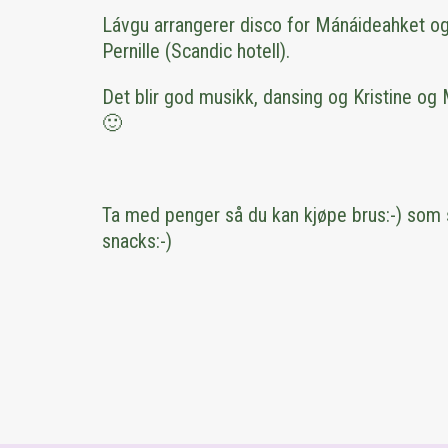
Lávgu arrangerer disco for Mánáideahket o
Pernille (Scandic hotell).
Det blir god musikk, dansing og Kristine og M
🙂
Ta med penger så du kan kjøpe brus:-) som 
snacks:-)