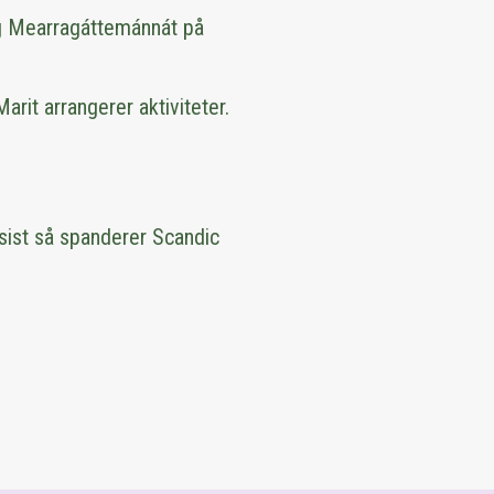
g Mearragáttemánnát på
arit arrangerer aktiviteter.
sist så spanderer Scandic