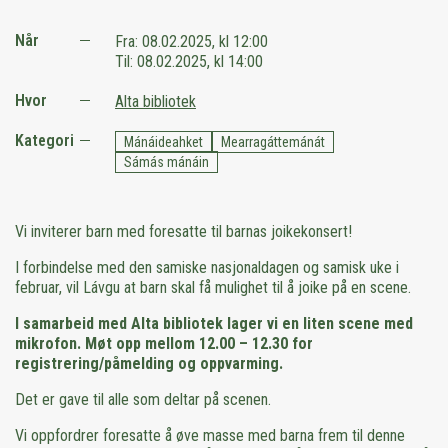
Når
Fra:
08.02.2025, kl 12:00
Til:
08.02.2025, kl 14:00
Hvor
Alta bibliotek
Kategori
Mánáideahket
Mearragáttemánát
Sámás mánáin
Vi inviterer barn med foresatte til barnas joikekonsert!
I forbindelse med den samiske nasjonaldagen og samisk uke i
februar, vil Lávgu at barn skal få mulighet til å joike på en scene.
I samarbeid med Alta bibliotek lager vi en liten scene med
mikrofon. Møt opp mellom 12.00 – 12.30 for
registrering/påmelding og oppvarming.
Det er gave til alle som deltar på scenen.
Vi oppfordrer foresatte å øve masse med barna frem til denne